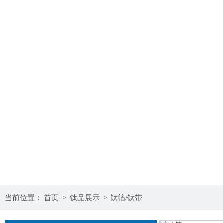
当前位置：
首页
>
钛品展示
>
钛箔/钛带