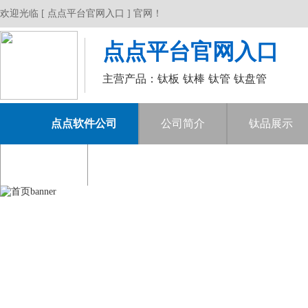
欢迎光临 [ 点点平台官网入口 ] 官网！
点点平台官网入口
主营产品：钛板 钛棒 钛管 钛盘管
点点软件公司
公司简介
钛品展示
联系我们