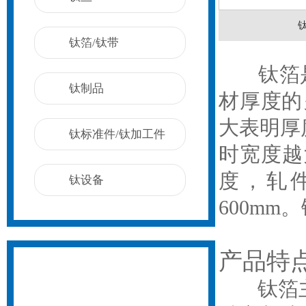
钛箔/钛带
钛箔是厚
钛制品
材厚度的
大表明厚
钛标准件/钛加工件
时宽度越
度，轧
钛设备
600m
产品特
钛箔主
热门新闻