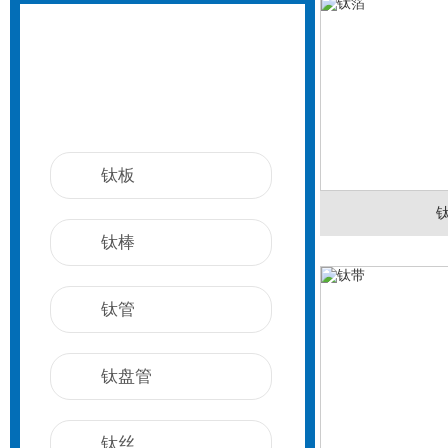
钛品展示
钛板
钛棒
钛管
钛盘管
钛丝