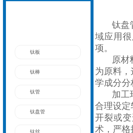
钛品展示
钛盘管
域应用很
项。
钛板
原材料
为原料，
钛棒
学成分分
钛管
加工环
合理设定
钛盘管
开裂或变
术，严格
钛丝