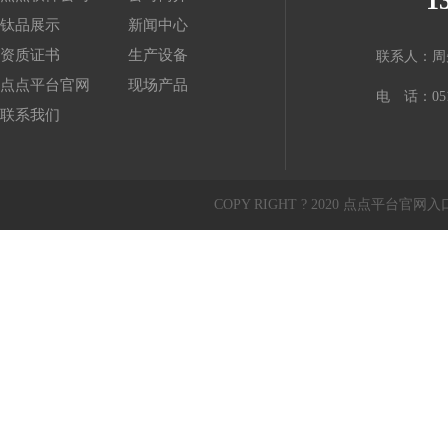
1
钛品展示
新闻中心
资质证书
生产设备
联系人：周先生
点点平台官网
现场产品
电 话：0510-
联系我们
COPY RIGHT ? 2020 点点平台官网