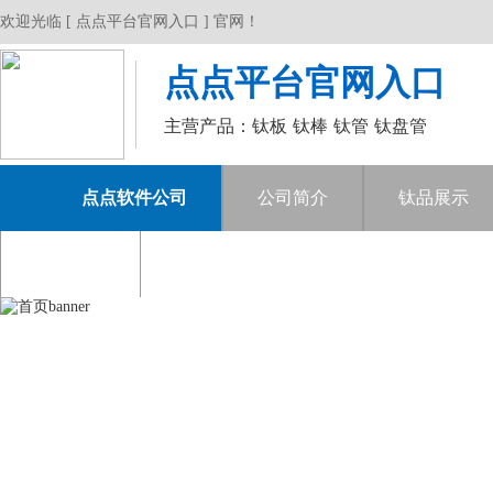
欢迎光临 [ 点点平台官网入口 ] 官网！
点点平台官网入口
主营产品：钛板 钛棒 钛管 钛盘管
点点软件公司
公司简介
钛品展示
联系我们